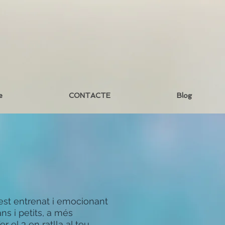
e
CONTACTE
Blog
uest entrenat i emocionant
ns i petits, a més
er el 3 en ratlla al teu