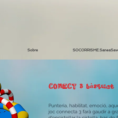
Sobre
SOCORRISME.SaneaSav
CONECT 3 bàsquet
Punteria, habilitat, emoció, aq
joc connecta 3 farà gaudir a gra
d'encistellar la cistella, has de f