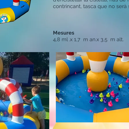
contrincant, tasca que no serà 
Mesures
4,8 ml .x 1,7
m an.x 3,5
m alt.