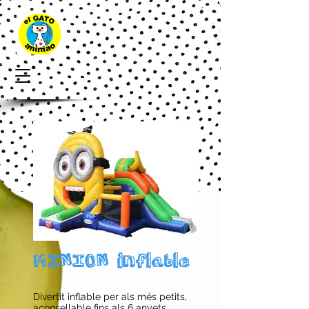
MINION inflable
Divertit inflable per als més petits,
aconsellable fins als 6 anyets,