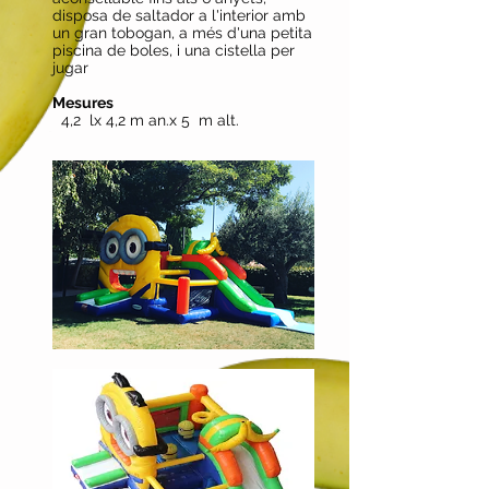
disposa de saltador a l'interior amb
un gran tobogan, a més d'una petita
piscina de boles, i una cistella per
jugar
Mesures
4,2
lx 4,2 m an.x 5
m alt.